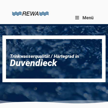
Zum
Inhalt
springen
Menü
Trinkwasserqualität / Härtegrad in
Duvendieck